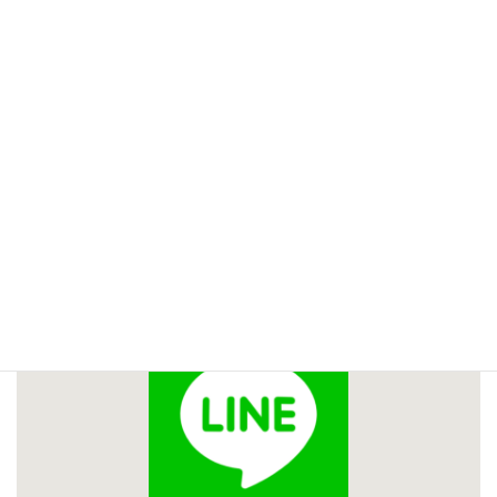
公式LINEにて優先的に個別対応を承っております。
どうぞお気軽に公式LINEからも
お問合せください。
【
LINE公式アカウントから
】
下記のボタンを押して
お気軽にお友達追加してください。
いつでもメッセージをお待ちしています。